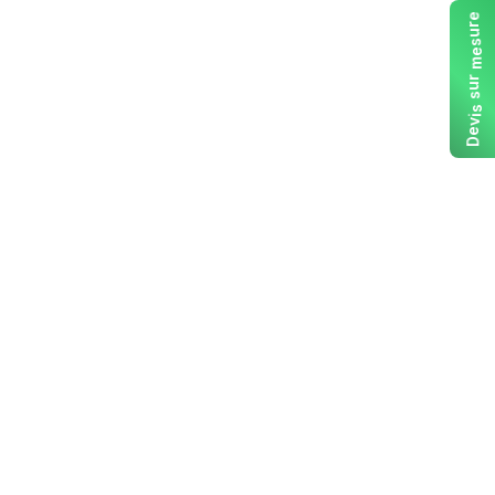
e
r
u
s
e
m
r
u
s
s
i
v
e
D