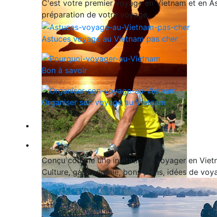
C'est votre premier voyage en Vietnam et en Asi
préparation de votre voyage.
Astuces voyage au Vietnam pas cher
Bon à savoir
Organiser son voyage au Vietnam
Qui sommes-nous ?
Blog
Conçu comme une invitation à voyager en Vietn
Culture, gastronomie, bons plans, idées de voya