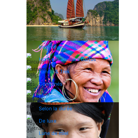
Incontournables
Hors des sentiers battus
Rando & Trek
Combinés
En famille
Selon la durée
De luxe
Lune de miel