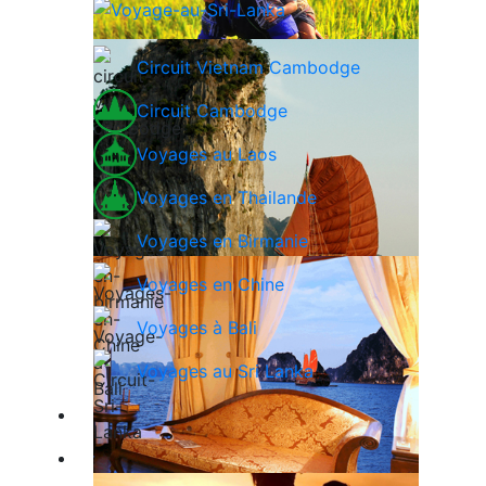
Circuit Vietnam Cambodge
Circuit Cambodge
Voyages au Laos
Voyages en Thailande
Voyages en Birmanie
Voyages en Chine
Voyages à Bali
Voyages au Sri Lanka
Nos exclusivités
Guide de voyage