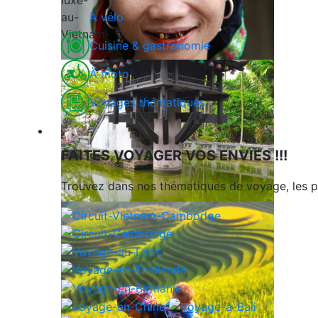
À vélo
Cuisine & gastronomie
À moto
Voyages thématiques
Voyages en Indochine & Asie
FAITES VOYAGER VOS ENVIES !!!
Trouvez dans nos thématiques de voyage, les p