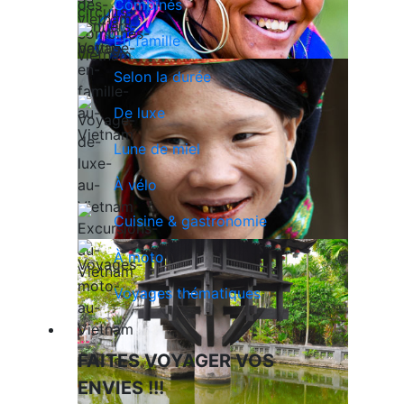
Combinés
En famille
Selon la durée
De luxe
Lune de miel
À vélo
Cuisine & gastronomie
À moto
Voyages thématiques
Voyages en Indochine & Asie
FAITES VOYAGER VOS
ENVIES !!!