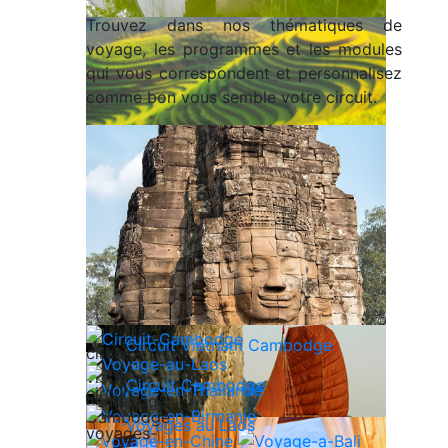
Trouvez dans nos thématiques de
voyage, les programmes et les modules
qui vous correspondent et personnalisez
comme bon vous semble votre circuit.
Circuit Vietnam Cambodge
Circuit Cambodge
Voyages au Laos