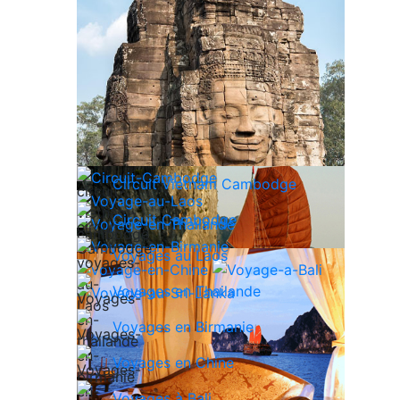
Circuit Vietnam Cambodge
Circuit Cambodge
Voyages au Laos
Voyages en Thailande
Voyages en Birmanie
Voyages en Chine
Voyages à Bali