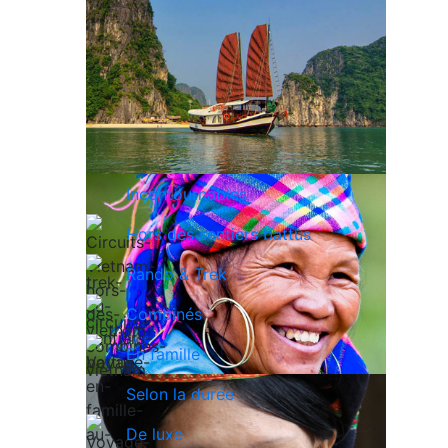
Incontournables
Hors des sentiers battus
Rando & Trek
Combinés
En famille
Selon la durée
De luxe