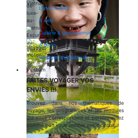
Lune de miel
À vélo
Cuisine & gastronomie
À moto
Voyages thématiques
Voyages en Indochine & Asie
FAITES VOYAGER VOS
ENVIES !!!
Trouvez dans nos thématiques de
voyage, les programmes et les modules
qui vous correspondent et personnalisez
comme bon vous semble votre circuit.