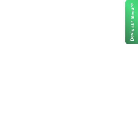
e
r
u
s
e
m
r
u
s
s
i
v
e
D