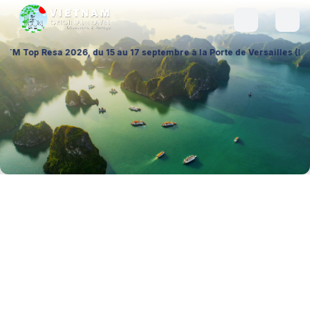
26, du 15 au 17 septembre à la Porte de Versailles (Hall 1 – Stand A02