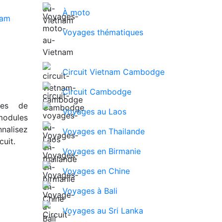
À moto
Voyages thématiques
Circuit Vietnam Cambodge
Circuit Cambodge
ues de
Voyages au Laos
modules
nalisez
Voyages en Thailande
uit.
Voyages en Birmanie
Voyages en Chine
Voyages à Bali
Voyages au Sri Lanka