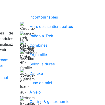
Incontournables
Hors des sentiers battus
ues de
Rando & Trek
modules
nalisez
Combinés
uit.
En famille
Selon la durée
De luxe
Lune de miel
À vélo
Cuisine & gastronomie