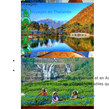
Voyages au Laos
Voyages en Thailande
Voyages en Birmanie
Voyages en Chine
Voyages à Bali
Voyages au Sri Lanka
Nos exclusivités
Guide de voyage
C'est votre premier voyage en Vietnam et en As
à venir prendre toutes les informations utiles 
préparation de votre voyage.
Astuces voyage au Vietnam pas cher