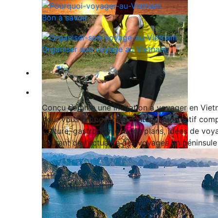
Bon à savoir
Organiser son voyage au Vietnam
Qui sommes-nous ?
Blog
Conçu comme une invitation à voyager en Vietn
pour vous proposer un contenu informatif comp
Culture, gastronomie, bons plans, idées de voya
courant de l'actualité des voyages en péninsule