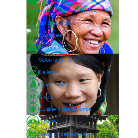
Hors des sentiers battus
Rando & Trek
Combinés
En famille
Selon la durée
De luxe
Lune de miel
À vélo
Cuisine & gastronomie
À moto
Voyages thématiques