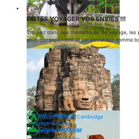
Voyages en Indochine & Asie
FAITES VOYAGER VOS ENVIES !!!
Trouvez dans nos thématiques de voyage, les 
vous correspondent et personnalisez comme bon
Circuit Vietnam Cambodge
Circuit Cambodge