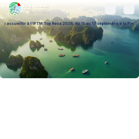
 à l’IFTM Top Resa 2026, du 15 au 17 septembre à la Porte de Versaille