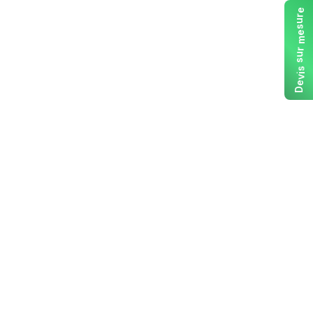
e
r
u
s
e
m
r
u
s
s
i
v
e
D