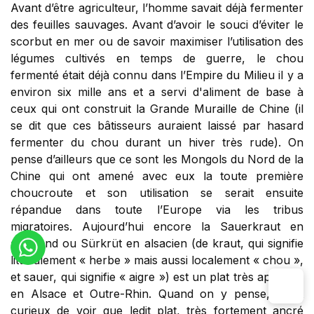
Avant d’être agriculteur, l’homme savait déjà fermenter
des feuilles sauvages. Avant d’avoir le souci d’éviter le
scorbut en mer ou de savoir maximiser l’utilisation des
légumes cultivés en temps de guerre, le chou
fermenté était déjà connu dans l’Empire du Milieu il y a
environ six mille ans et a servi d'aliment de base à
ceux qui ont construit la Grande Muraille de Chine (il
se dit que ces bâtisseurs auraient laissé par hasard
fermenter du chou durant un hiver très rude). On
pense d’ailleurs que ce sont les Mongols du Nord de la
Chine qui ont amené avec eux la toute première
choucroute et son utilisation se serait ensuite
répandue dans toute l’Europe via les tribus
migratoires. Aujourd’hui encore la Sauerkraut en
allemand ou Sürkrüt en alsacien (de kraut, qui signifie
littéralement « herbe » mais aussi localement « chou »,
et sauer, qui signifie « aigre ») est un plat très apprécié
en Alsace et Outre-Rhin. Quand on y pense, il est
curieux de voir que ledit plat, très fortement ancré