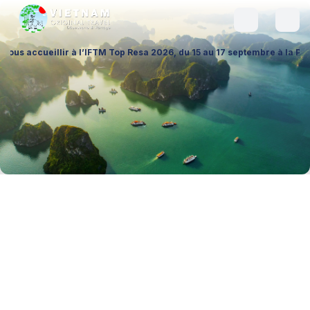
llir à l’IFTM Top Resa 2026, du 15 au 17 septembre à la Porte de Versai