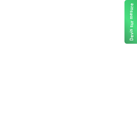
e
r
u
s
e
m
r
u
s
s
i
v
e
D