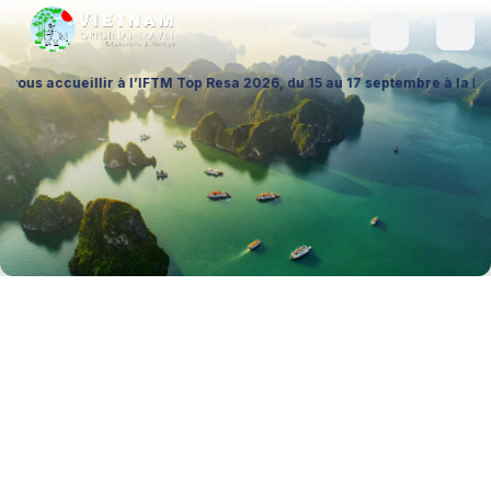
llir à l’IFTM Top Resa 2026, du 15 au 17 septembre à la Porte de Versai