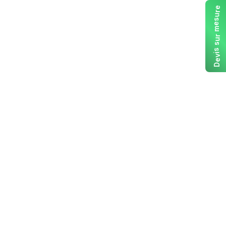
e
r
u
s
e
m
r
u
s
s
i
v
e
D