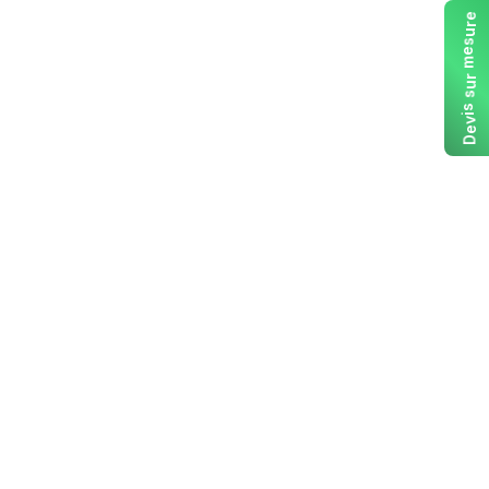
e
r
u
s
e
m
r
u
s
s
i
v
e
D