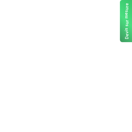
e
r
u
s
e
m
r
u
s
s
i
v
e
D