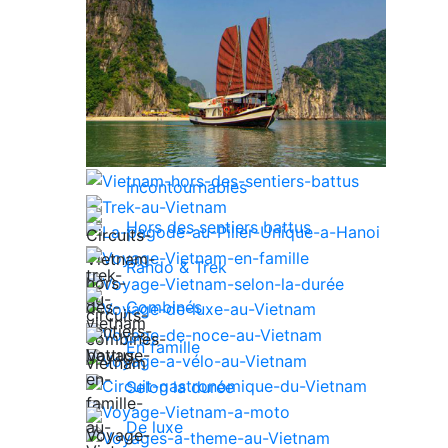
Incontournables
Hors des sentiers battus
Rando & Trek
Combinés
En famille
Selon la durée
De luxe