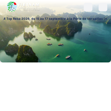
, du 15 au 17 septembre à la Porte de Versailles (Hall 1 – Stand A026),