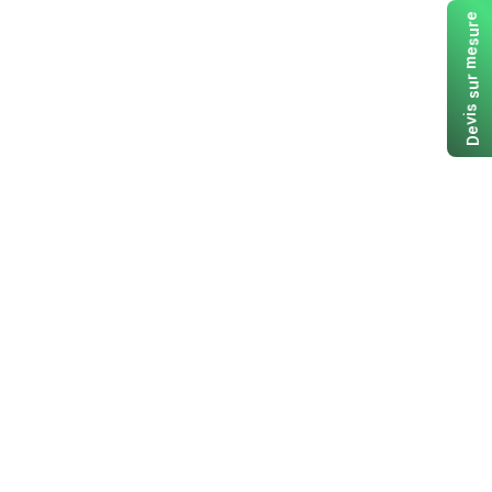
e
r
u
s
e
m
r
u
s
s
i
v
e
D