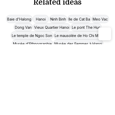
Related ideas
Baie d'Halong
Hanoi
Ninh Binh
Ile de Cat Ba
Meo Vac
Dong Van
Vieux Quartier Hanoi
Le pont The Huc
Le temple de Ngoc Son
Le mausolée de Ho Chi Minh
Musée d'Ethnographie
Musée des Femmes à Hanoi
Musée d’Histoire du Vietnam
Musée des Beaux-Arts
La prison de Hoa Lo
Chieu Lau Thi
Tay Con Linh
Grotte de Vung Duc
Dien Bien Phu
Plage Hong Van
Tam Coc
Tu Le
Cao Bang
Île de Hon Dau
Hai Phong
Mai Chau
Village Bo Duong
Ha Giang
Lac Thac Ba
Bac Ha
Ha Nam
Lac Ba Be
Sapa
Pagode de Ngoa Van
Mu Cang Chai
Marché Cao Son
Pu Luong
Hoang Su Phi
Xin Man
Y Ty Bat Xat