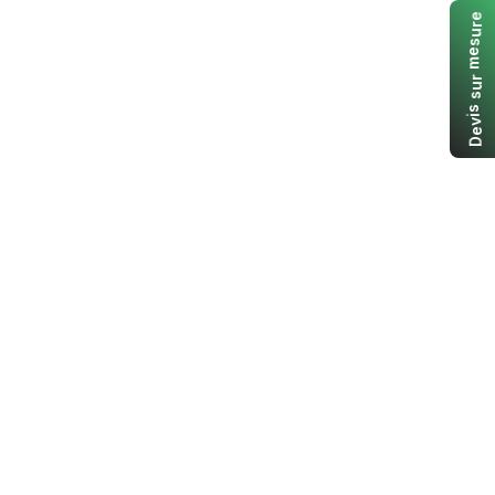
e
r
u
s
e
m
r
u
s
s
i
v
e
D