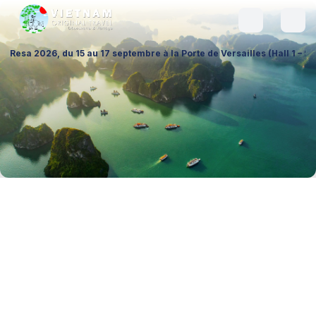
15 au 17 septembre à la Porte de Versailles (Hall 1 – Stand A026), pour