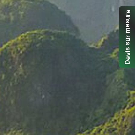
e
r
u
s
e
m
r
u
s
s
i
v
e
D