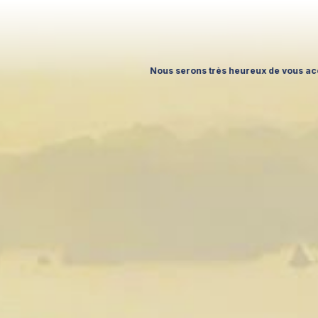
ès heureux de vous accueillir à l’IFTM Top Resa 2026, du 15 au 17 septe