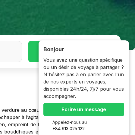
Bonjour
677 Voyage
Vous avez une question spécifique
ou un désir de voyage à partager ?
N'hésitez pas à en parler avec l'un
de nos experts en voyages,
disponibles 24h/24, 7j/7 pour vous
accompagner.
Écrire un message
s de verdure au cœur des montagnes. Célèbre pour ses
échapper à l’agitation urbaine. Le parc culmine à plus
Appelez-nous au
ien, empreint de légendes. On y découvre également
+84 913 025 122
s bouddhiques et taoïstes nichés dans la montagne.