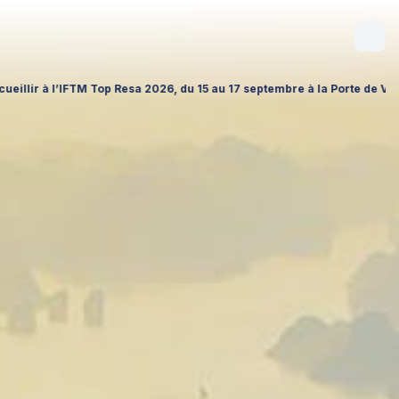
mbre à la Porte de Versailles (Hall 1 – Stand A026), pour échanger sur 