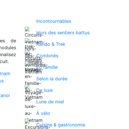
Incontournables
Hors des sentiers battus
ues de
Rando & Trek
modules
nalisez
Combinés
uit.
En famille
Selon la durée
De luxe
Lune de miel
À vélo
Cuisine & gastronomie