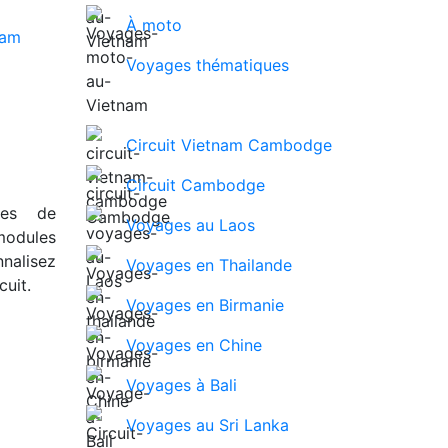
À moto
Voyages thématiques
Circuit Vietnam Cambodge
Circuit Cambodge
ues de
Voyages au Laos
modules
nalisez
Voyages en Thailande
uit.
Voyages en Birmanie
Voyages en Chine
Voyages à Bali
Voyages au Sri Lanka