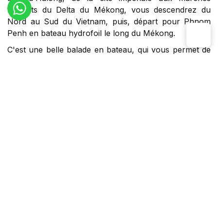
flottants du Delta du Mékong, vous descendrez du
Nord au Sud du Vietnam, puis, départ pour Phnom
Penh en bateau hydrofoil le long du Mékong.
C'est une belle balade en bateau, qui vous permet de
découvrir la vie, les paysages et les activités sur les
rives du fleuve mythique, vous conduit à Phnom Penh,
capitale du Cambodge. Après une visite approfondie
de la belle cité aux multiples temples et palais, vous
vous dirigez vers Siem Reap, clou de votre périple,
écrin du fabuleux complexe de temples d'Angkor.
Circuit Vietnam Cambodge 21 jours
est une invitation
à succomber au charme de ces deux pays voisins et
pourtant si différents.