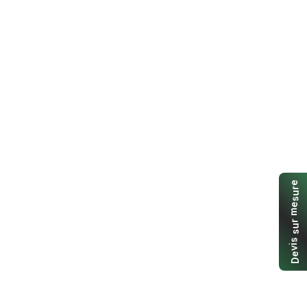
e
r
u
s
e
m
r
u
s
s
i
v
e
D