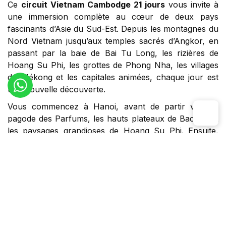
Ce
circuit Vietnam Cambodge 21 jours
vous invite à
une immersion complète au cœur de deux pays
fascinants d’Asie du Sud-Est. Depuis les montagnes du
Nord Vietnam jusqu’aux temples sacrés d’Angkor, en
passant par la baie de Bai Tu Long, les rizières de
Hoang Su Phi, les grottes de Phong Nha, les villages
du Mékong et les capitales animées, chaque jour est
une nouvelle découverte.
Vous commencez à Hanoi, avant de partir vers la
pagode des Parfums, les hauts plateaux de Bac Ha et
les paysages grandioses de Hoang Su Phi. Ensuite,
cap sur la mer : croisière dans la baie de Bai Tu Long,
puis exploration de Ninh Binh et des trésors naturels
du Centre comme Phong Nha, Hué et Hoi An. La suite
du voyage vous conduit vers les plages de Nha Trang,
les montagnes de Da Lat et les terres rouges de Buon
Ma Thuot, avant de rejoindre Saigon et le delta du
Mékong. Enfin, le circuit se poursuit au Cambodge