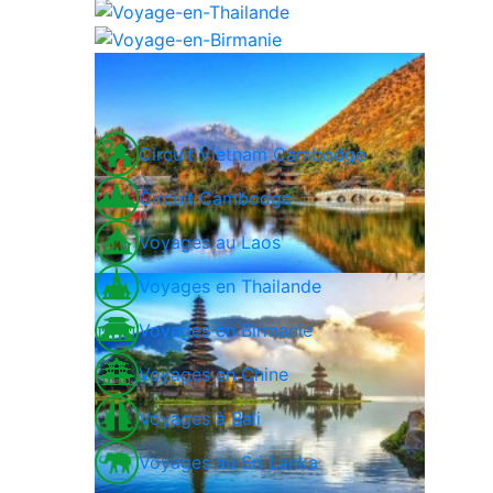
Circuit Vietnam Cambodge
Circuit Cambodge
Voyages au Laos
Voyages en Thailande
Voyages en Birmanie
Voyages en Chine
Voyages à Bali
Voyages au Sri Lanka