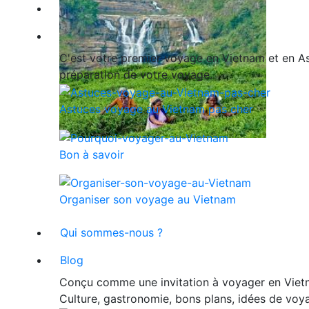
Nos exclusivités
Guide de voyage
C'est votre premier voyage en Vietnam et en Asi
préparation de votre voyage.
Astuces voyage au Vietnam pas cher
Bon à savoir
Organiser son voyage au Vietnam
Qui sommes-nous ?
Blog
Conçu comme une invitation à voyager en Vietn
Culture, gastronomie, bons plans, idées de voya