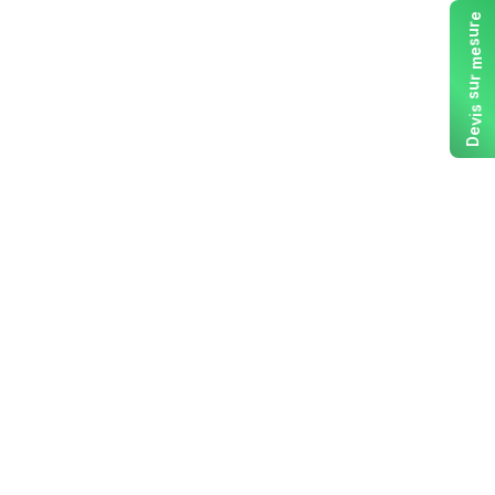
e
r
u
s
e
m
r
u
s
s
i
v
e
D