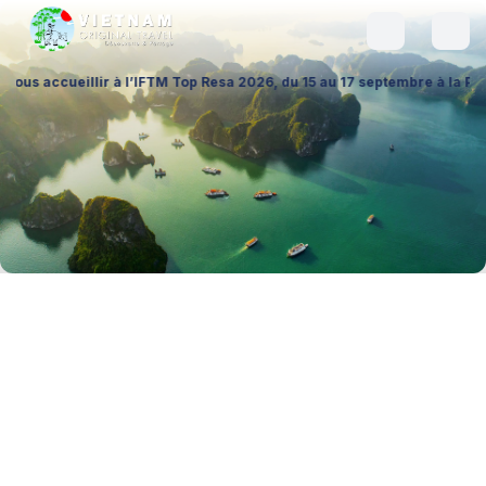
llir à l’IFTM Top Resa 2026, du 15 au 17 septembre à la Porte de Versai