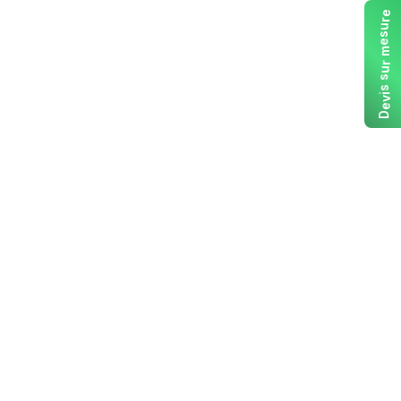
e
r
u
s
e
m
r
u
s
s
i
v
e
D