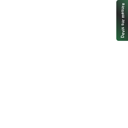
e
r
u
s
e
m
r
u
s
s
i
v
e
D