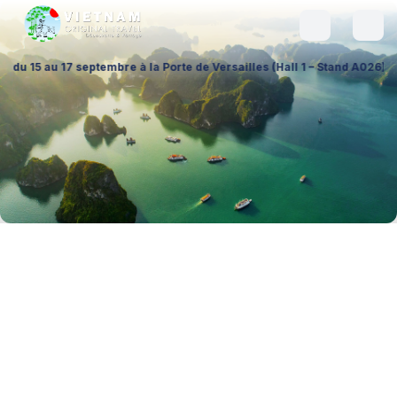
ptembre à la Porte de Versailles (Hall 1 – Stand A026), pour échanger s