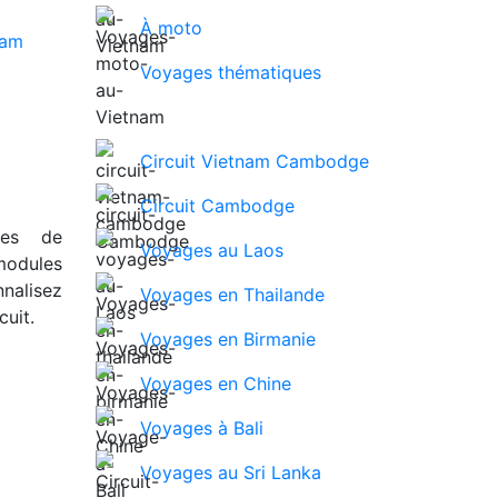
À moto
Voyages thématiques
Circuit Vietnam Cambodge
Circuit Cambodge
ues de
Voyages au Laos
modules
nalisez
Voyages en Thailande
uit.
Voyages en Birmanie
Voyages en Chine
Voyages à Bali
Voyages au Sri Lanka