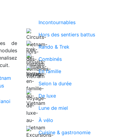
Incontournables
Hors des sentiers battus
ues de
Rando & Trek
modules
nalisez
Combinés
uit.
En famille
Selon la durée
De luxe
Lune de miel
À vélo
Cuisine & gastronomie