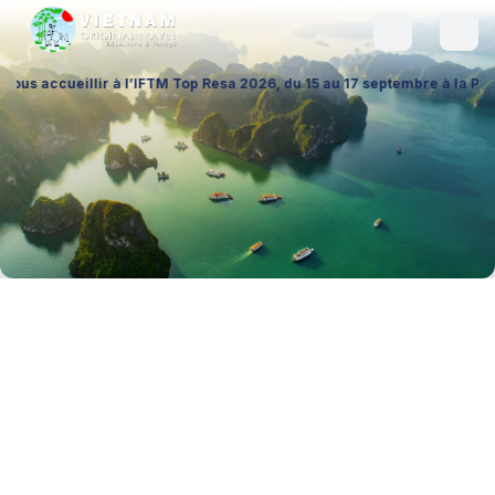
lir à l’IFTM Top Resa 2026, du 15 au 17 septembre à la Porte de Versail