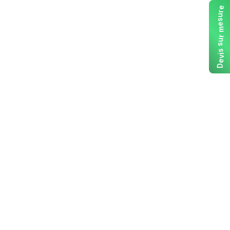
e
r
u
s
e
m
r
u
s
s
i
v
e
D