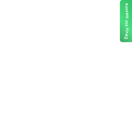
e
r
u
s
e
m
r
u
s
s
i
v
e
D