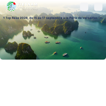
6, du 15 au 17 septembre à la Porte de Versailles (Hall 1 – Stand A026