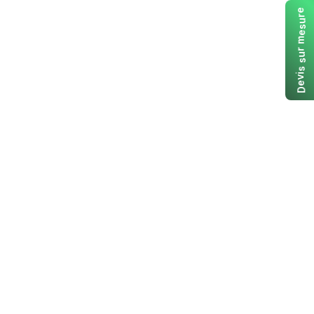
e
r
u
s
e
m
r
u
s
s
i
v
e
D