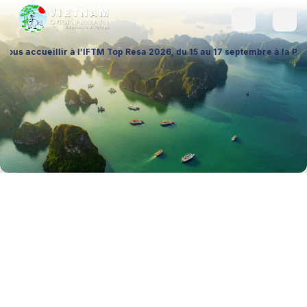
lir à l’IFTM Top Resa 2026, du 15 au 17 septembre à la Porte de Versai