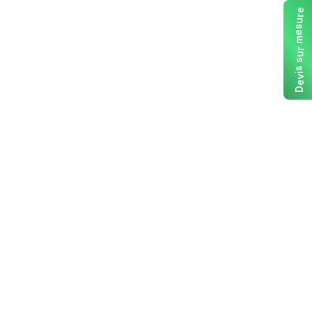
e
r
u
s
e
m
r
u
s
s
i
v
e
D