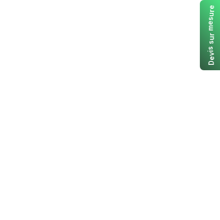
e
r
u
s
e
m
r
u
s
s
i
v
e
D