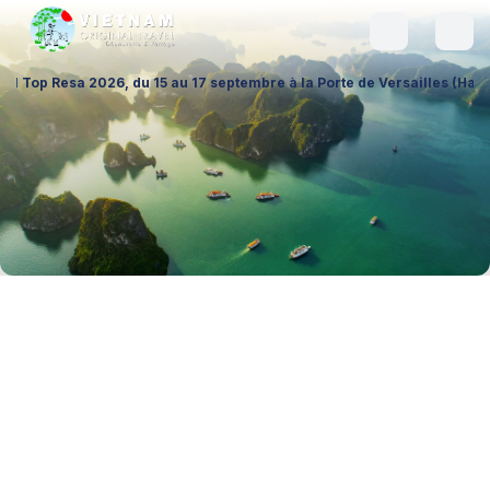
6, du 15 au 17 septembre à la Porte de Versailles (Hall 1 – Stand A026