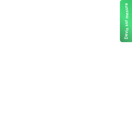
e
r
u
s
e
m
r
u
s
s
i
v
e
D