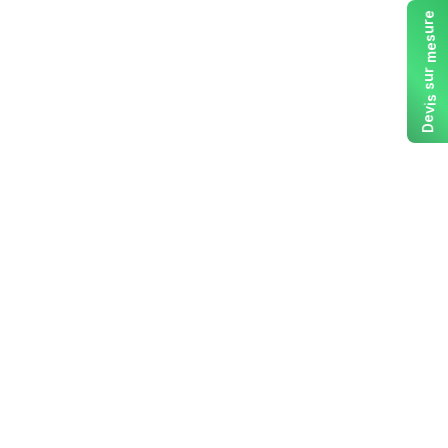
e
r
u
s
e
m
r
u
s
s
i
v
e
D