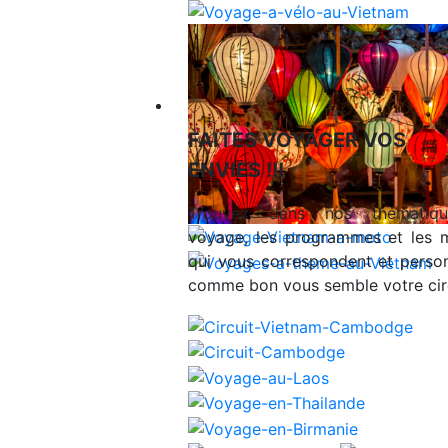
Voyages en Indochine & Asie
FAITES VOYAGER VOS
ENVIES !!!
Trouvez dans nos thématiq
voyage, les programmes et les 
qui vous correspondent et person
comme bon vous semble votre circ