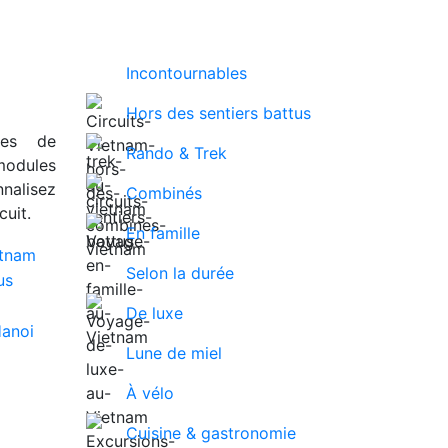
Incontournables
Hors des sentiers battus
ues de
Rando & Trek
modules
nalisez
Combinés
uit.
En famille
Selon la durée
De luxe
Lune de miel
À vélo
Cuisine & gastronomie