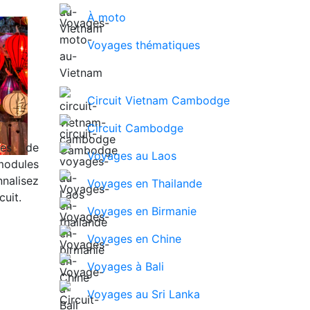
À moto
Voyages thématiques
Circuit Vietnam Cambodge
Circuit Cambodge
ues de
Voyages au Laos
modules
nalisez
Voyages en Thailande
uit.
Voyages en Birmanie
Voyages en Chine
Voyages à Bali
Voyages au Sri Lanka