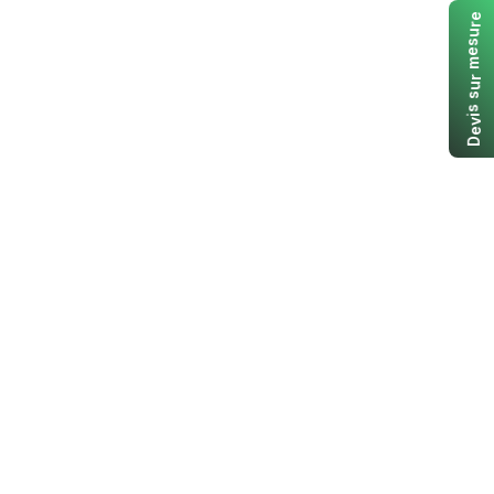
e
r
u
s
e
m
r
u
s
s
i
v
e
D