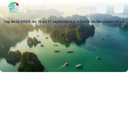
 du 15 au 17 septembre à la Porte de Versailles (Hall 1 – Stand A026), 