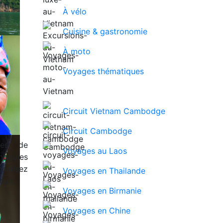
À vélo
Cuisine & gastronomie
À moto
Voyages thématiques
Circuit Vietnam Cambodge
Circuit Cambodge
ues de
Voyages au Laos
modules
nalisez
Voyages en Thailande
uit.
Voyages en Birmanie
Voyages en Chine