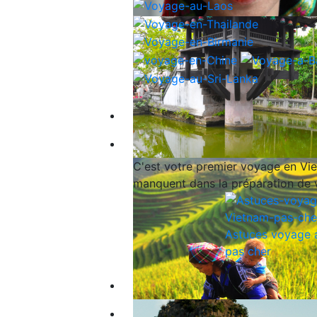
Nos exclusivités
Guide de voyage
C'est votre premier voyage en Viet
manquent dans la préparation de 
Astuces voyage 
pas cher
Qui sommes-nous ?
Blog