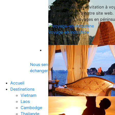
Conçu comme une invitation à voy
complémentaire à notre site web. 
l'actualité des voyages en péninsu
Voyage en Indochine
Contact
Nous serons très heureux de vous accueillir
échanger sur vos projets, découvrir nos nou
Accueil
Destinations
Vietnam
Laos
Cambodge
Thailande