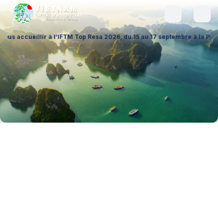
llir à l’IFTM Top Resa 2026, du 15 au 17 septembre à la Porte de Versa