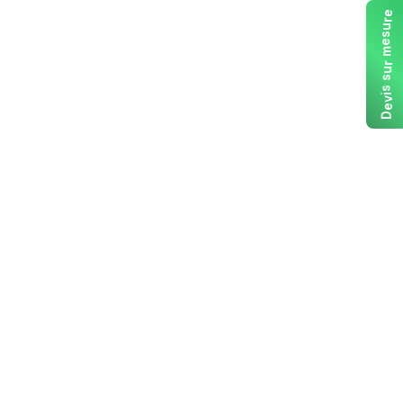
e
r
u
s
e
m
r
u
s
s
i
v
e
D