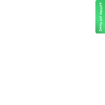
e
r
u
s
e
m
r
u
s
s
i
v
e
D