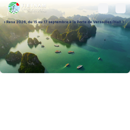
du 15 au 17 septembre à la Porte de Versailles (Hall 1 – Stand A026), 