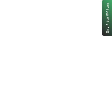
e
r
u
s
e
m
r
u
s
s
i
v
e
D