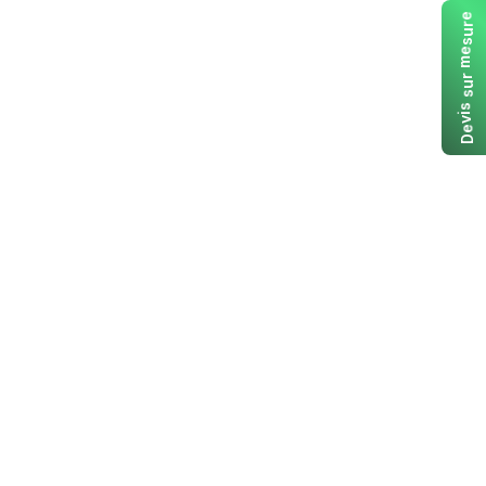
e
r
u
s
e
m
r
u
s
s
i
v
e
D