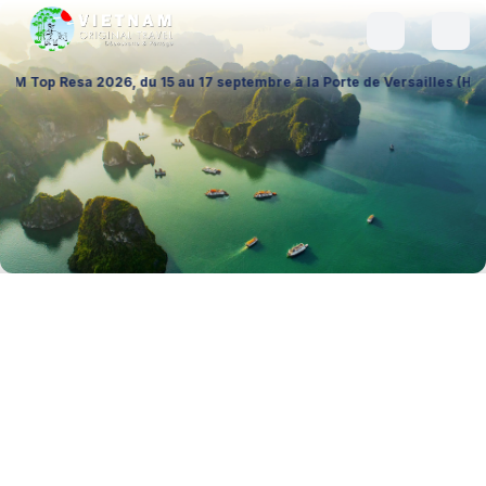
026, du 15 au 17 septembre à la Porte de Versailles (Hall 1 – Stand A02