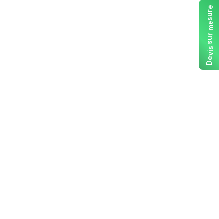
e
r
u
s
e
m
r
u
s
s
i
v
e
D