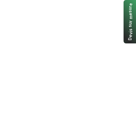
e
r
u
s
e
m
r
u
s
s
i
v
e
D