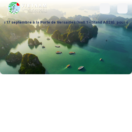
Porte de Versailles (Hall 1 – Stand A026), pour échanger sur vos proje