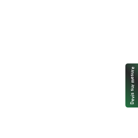
e
r
u
s
e
m
r
u
s
s
i
v
e
D