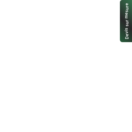
e
r
u
s
e
m
r
u
s
s
i
v
e
D