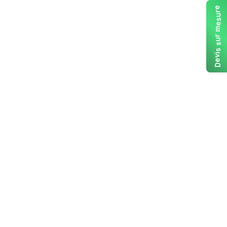
e
r
u
s
e
m
r
u
s
s
i
v
e
D