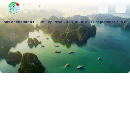
llir à l’IFTM Top Resa 2026, du 15 au 17 septembre à la Porte de Versai