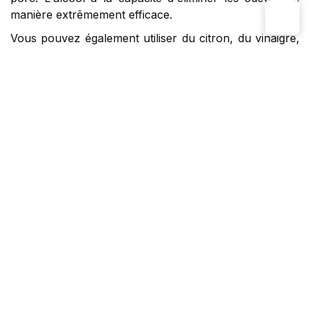
manière extrêmement efficace.
Vous pouvez également utiliser du citron, du vinaigre,
du sel ou du gingembre pour frotter les os de porc et
laisser reposer pendant environ 5 à 10 minutes, puis
rincer à l'eau.
Étape 2 : Traiter le taro et carotte
Achetez du taro, épluchez-le puis lavez-le à nouveau.
Astuce : Portez des gants lorsque vous épluchez le
taro pour éviter les démangeaisons.
Lavez les carottes, épluchez-les puis coupez-les en
petits morceaux.