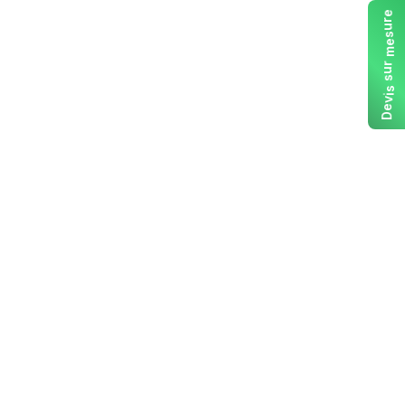
e
r
u
s
e
m
r
u
s
s
i
v
e
D