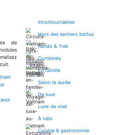
Incontournables
Hors des sentiers battus
ues de
Rando & Trek
modules
nalisez
Combinés
uit.
En famille
Selon la durée
De luxe
Lune de miel
À vélo
Cuisine & gastronomie