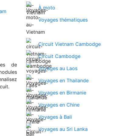
À moto
Voyages thématiques
Circuit Vietnam Cambodge
Circuit Cambodge
ues de
Voyages au Laos
modules
nalisez
Voyages en Thailande
uit.
Voyages en Birmanie
Voyages en Chine
Voyages à Bali
Voyages au Sri Lanka