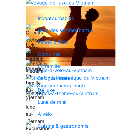
Incontournables
Hors des sentiers battus
Rando & Trek
Combinés
En famille
Selon la durée
De luxe
Lune de miel
À vélo
Cuisine & gastronomie