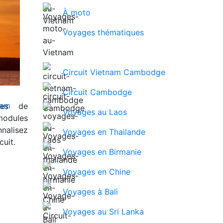
À moto
Voyages thématiques
Circuit Vietnam Cambodge
Circuit Cambodge
ues de
Voyages au Laos
modules
nalisez
Voyages en Thailande
uit.
Voyages en Birmanie
Voyages en Chine
Voyages à Bali
Voyages au Sri Lanka