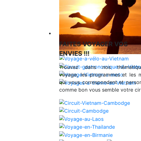
Voyages en Indochine & Asie
FAITES VOYAGER VOS
ENVIES !!!
Trouvez dans nos thématiq
voyage, les programmes et les 
qui vous correspondent et person
comme bon vous semble votre circ