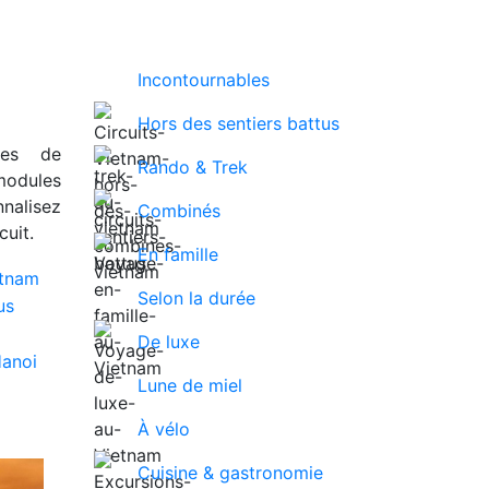
Incontournables
Hors des sentiers battus
ues de
Rando & Trek
modules
nalisez
Combinés
uit.
En famille
Selon la durée
De luxe
Lune de miel
À vélo
Cuisine & gastronomie