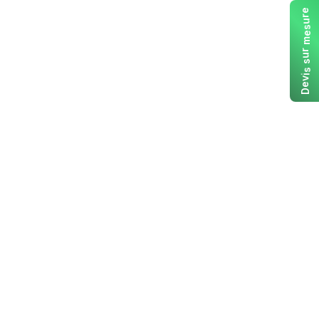
e
r
u
s
e
m
r
u
s
s
i
v
e
D