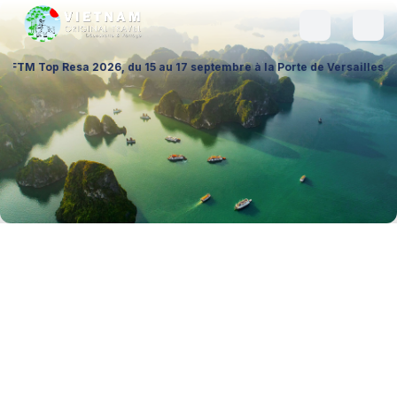
2026, du 15 au 17 septembre à la Porte de Versailles (Hall 1 – Stand A0